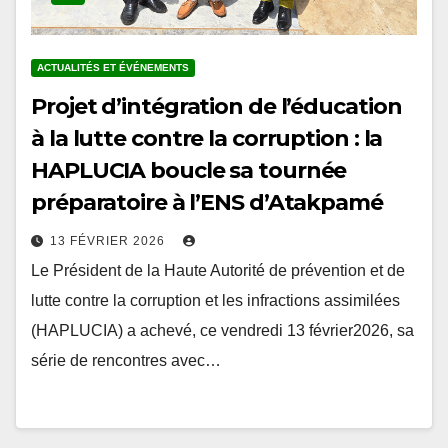
ACTUALITÉS ET ÉVÉNEMENTS
Projet d’intégration de l’éducation
à la lutte contre la corruption : la
HAPLUCIA boucle sa tournée
préparatoire à l’ENS d’Atakpamé
13 FÉVRIER 2026
Le Président de la Haute Autorité de prévention et de
lutte contre la corruption et les infractions assimilées
(HAPLUCIA) a achevé, ce vendredi 13 février2026, sa
série de rencontres avec…
Pagination
1
2
…
5