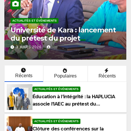
ACTUALITÉS ET ÉVÉNEMENTS
Éducation à l’intégrité : la
HAPLUCIA associe l’IAEC au
prétest du programme
12 MARS 2026
anticorruption
Récents
Populaires
Récents
ACTUALITÉS ET ÉVÉNEMENTS
Éducation à l’intégrité : la HAPLUCIA
associe l’IAEC au prétest du
programme anticorruption
ACTUALITÉS ET ÉVÉNEMENTS
Clôture des conférences sur la
corruption à la Faculté de Droit et des