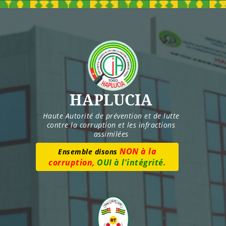
Skip
to
content
HAPLUCIA
Haute Autorité de prévention et de lutte
contre la corruption et les infractions
assimilées
Numéro vert :
8277