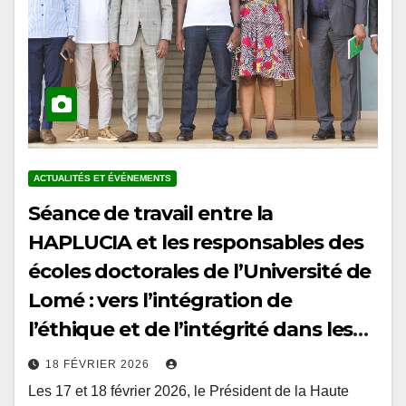
ACTUALITÉS ET ÉVÉNEMENTS
Séance de travail entre la
HAPLUCIA et les responsables des
écoles doctorales de l’Université de
Lomé : vers l’intégration de
l’éthique et de l’intégrité dans les
curricula doctoraux au Togo
18 FÉVRIER 2026
Les 17 et 18 février 2026, le Président de la Haute
Autorité de prévention et de lutte contre la corruption et