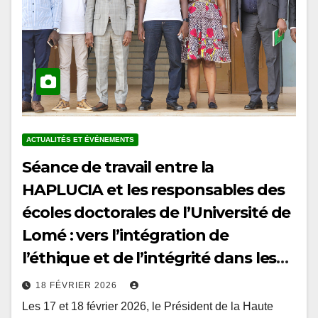
ACTUALITÉS ET ÉVÉNEMENTS
Séance de travail entre la
HAPLUCIA et les responsables des
écoles doctorales de l’Université de
Lomé : vers l’intégration de
l’éthique et de l’intégrité dans les
curricula doctoraux au Togo
18 FÉVRIER 2026
Les 17 et 18 février 2026, le Président de la Haute
Autorité de prévention et de lutte contre la corruption et