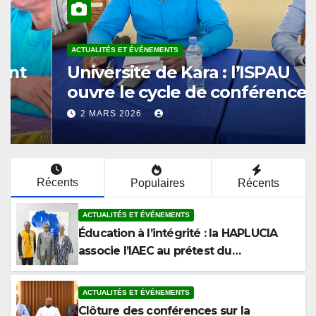
ACTUALITÉS ET ÉVÉNEMENTS
Éducation à l’intégrité : la
HAPLUCIA associe l’IAEC au
prétest du programme
12 MARS 2026
anticorruption
Récents
Populaires
Récents
ACTUALITÉS ET ÉVÉNEMENTS
Éducation à l’intégrité : la HAPLUCIA
associe l’IAEC au prétest du
programme anticorruption
ACTUALITÉS ET ÉVÉNEMENTS
Clôture des conférences sur la
corruption à la Faculté de Droit et des