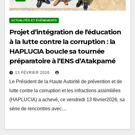
ACTUALITÉS ET ÉVÉNEMENTS
Projet d’intégration de l’éducation
à la lutte contre la corruption : la
HAPLUCIA boucle sa tournée
préparatoire à l’ENS d’Atakpamé
13 FÉVRIER 2026
Le Président de la Haute Autorité de prévention et de
lutte contre la corruption et les infractions assimilées
(HAPLUCIA) a achevé, ce vendredi 13 février2026, sa
série de rencontres avec…
Pagination
1
2
…
5