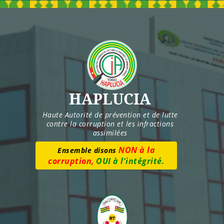
Skip
to
content
HAPLUCIA
Haute Autorité de prévention et de lutte
contre la corruption et les infractions
assimilées
Numéro vert :
8277