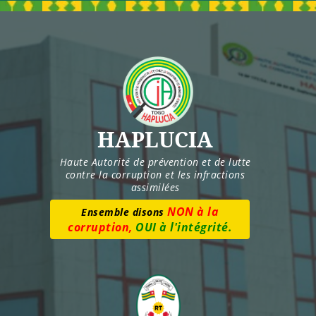
Skip
to
content
HAPLUCIA
Haute Autorité de prévention et de lutte
contre la corruption et les infractions
assimilées
NON à la
Ensemble disons
corruption,
OUI à l'intégrité.