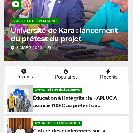
ACTUALITÉS ET ÉVÉNEMENTS
Université de Kara : l’ISPAU
ouvre le cycle de conférences
du prétest sur l’éthique et la
2 MARS 2026
lutte contre la corruption
Récents
Populaires
Récents
ACTUALITÉS ET ÉVÉNEMENTS
Éducation à l’intégrité : la HAPLUCIA
associe l’IAEC au prétest du
programme anticorruption
ACTUALITÉS ET ÉVÉNEMENTS
Clôture des conférences sur la