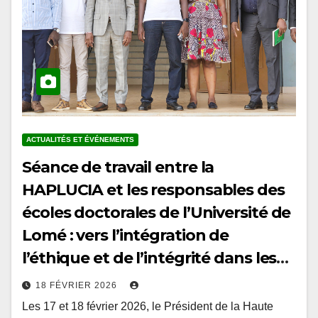
ACTUALITÉS ET ÉVÉNEMENTS
Séance de travail entre la
HAPLUCIA et les responsables des
écoles doctorales de l’Université de
Lomé : vers l’intégration de
l’éthique et de l’intégrité dans les
curricula doctoraux au Togo
18 FÉVRIER 2026
Les 17 et 18 février 2026, le Président de la Haute
Autorité de prévention et de lutte contre la corruption et