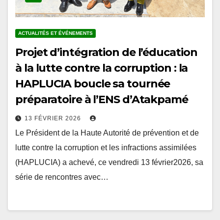
ACTUALITÉS ET ÉVÉNEMENTS
Projet d’intégration de l’éducation
à la lutte contre la corruption : la
HAPLUCIA boucle sa tournée
préparatoire à l’ENS d’Atakpamé
13 FÉVRIER 2026
Le Président de la Haute Autorité de prévention et de
lutte contre la corruption et les infractions assimilées
(HAPLUCIA) a achevé, ce vendredi 13 février2026, sa
série de rencontres avec…
Pagination
1
2
…
5