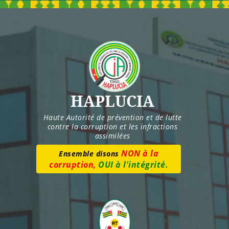
Skip
to
content
HAPLUCIA
Haute Autorité de prévention et de lutte
contre la corruption et les infractions
assimilées
Numéro vert :
8277