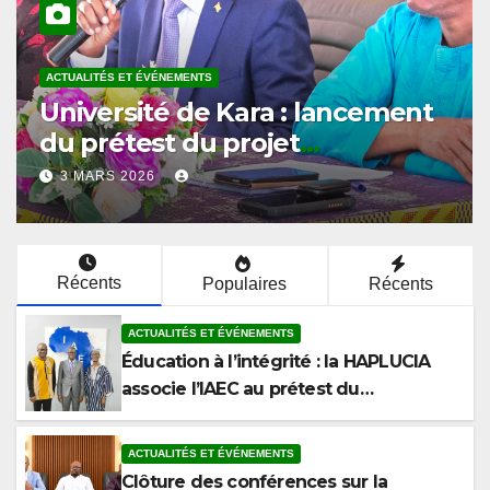
ACTUALITÉS ET ÉVÉNEMENTS
Université de Kara : l’ISPAU
ouvre le cycle de conférences
du prétest sur l’éthique et la
2 MARS 2026
lutte contre la corruption
Récents
Populaires
Récents
ACTUALITÉS ET ÉVÉNEMENTS
Éducation à l’intégrité : la HAPLUCIA
associe l’IAEC au prétest du
programme anticorruption
ACTUALITÉS ET ÉVÉNEMENTS
Clôture des conférences sur la
corruption à la Faculté de Droit et des