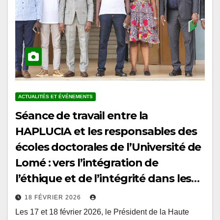
ACTUALITÉS ET ÉVÉNEMENTS
Séance de travail entre la
HAPLUCIA et les responsables des
écoles doctorales de l’Université de
Lomé : vers l’intégration de
l’éthique et de l’intégrité dans les
curricula doctoraux au Togo
18 FÉVRIER 2026
Les 17 et 18 février 2026, le Président de la Haute
Autorité de prévention et de lutte contre la corruption et