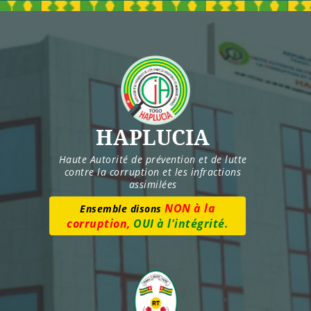
Skip
to
content
HAPLUCIA
Haute Autorité de prévention et de lutte
contre la corruption et les infractions
assimilées
Numéro vert :
8277