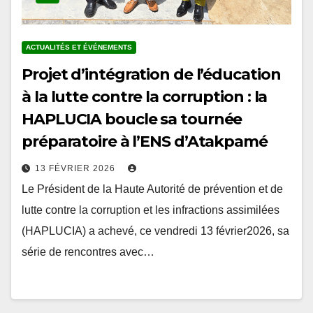
ACTUALITÉS ET ÉVÉNEMENTS
Projet d’intégration de l’éducation
à la lutte contre la corruption : la
HAPLUCIA boucle sa tournée
préparatoire à l’ENS d’Atakpamé
13 FÉVRIER 2026
Le Président de la Haute Autorité de prévention et de
lutte contre la corruption et les infractions assimilées
(HAPLUCIA) a achevé, ce vendredi 13 février2026, sa
série de rencontres avec…
Pagination
1
2
…
5