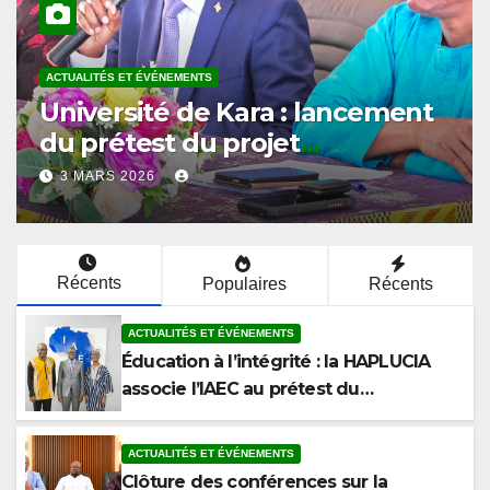
ACTUALITÉS ET ÉVÉNEMENTS
Université de Kara : l’ISPAU
ouvre le cycle de conférences
du prétest sur l’éthique et la
2 MARS 2026
lutte contre la corruption
Récents
Populaires
Récents
ACTUALITÉS ET ÉVÉNEMENTS
Éducation à l’intégrité : la HAPLUCIA
associe l’IAEC au prétest du
programme anticorruption
ACTUALITÉS ET ÉVÉNEMENTS
Clôture des conférences sur la
corruption à la Faculté de Droit et des