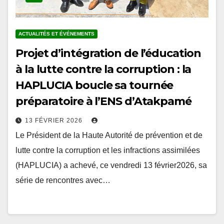
ACTUALITÉS ET ÉVÉNEMENTS
Projet d’intégration de l’éducation
à la lutte contre la corruption : la
HAPLUCIA boucle sa tournée
préparatoire à l’ENS d’Atakpamé
13 FÉVRIER 2026
Le Président de la Haute Autorité de prévention et de
lutte contre la corruption et les infractions assimilées
(HAPLUCIA) a achevé, ce vendredi 13 février2026, sa
série de rencontres avec…
Pagination
1
2
…
5