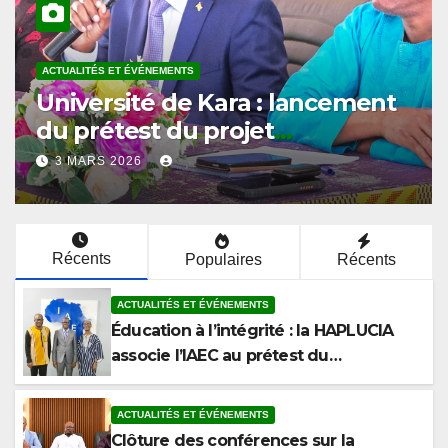
ACTUALITÉS ET ÉVÉNEMENTS
Université de Kara : l’ISPAU
ouvre le cycle de conférences
du prétest sur l’éthique et la
2 MARS 2026
lutte contre la corruption
Récents
Populaires
Récents
ACTUALITÉS ET ÉVÉNEMENTS
Éducation à l’intégrité : la HAPLUCIA
associe l’IAEC au prétest du
programme anticorruption
ACTUALITÉS ET ÉVÉNEMENTS
Clôture des conférences sur la
corruption à la Faculté de Droit et des