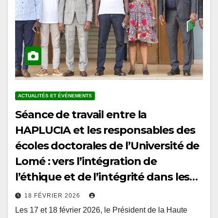
ACTUALITÉS ET ÉVÉNEMENTS
Séance de travail entre la
HAPLUCIA et les responsables des
écoles doctorales de l’Université de
Lomé : vers l’intégration de
l’éthique et de l’intégrité dans les
curricula doctoraux au Togo
18 FÉVRIER 2026
Les 17 et 18 février 2026, le Président de la Haute
Autorité de prévention et de lutte contre la corruption et