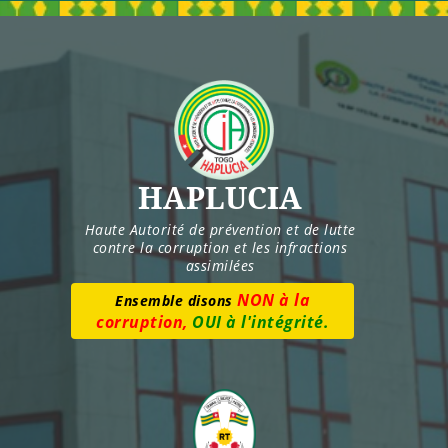
Skip
to
content
HAPLUCIA
Haute Autorité de prévention et de lutte
contre la corruption et les infractions
assimilées
Numéro vert :
8277