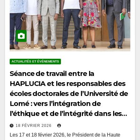
ACTUALITÉS ET ÉVÉNEMENTS
Séance de travail entre la
HAPLUCIA et les responsables des
écoles doctorales de l’Université de
Lomé : vers l’intégration de
l’éthique et de l’intégrité dans les
curricula doctoraux au Togo
18 FÉVRIER 2026
Les 17 et 18 février 2026, le Président de la Haute
Autorité de prévention et de lutte contre la corruption et