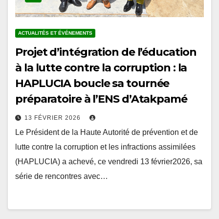
ACTUALITÉS ET ÉVÉNEMENTS
Projet d’intégration de l’éducation
à la lutte contre la corruption : la
HAPLUCIA boucle sa tournée
préparatoire à l’ENS d’Atakpamé
13 FÉVRIER 2026
Le Président de la Haute Autorité de prévention et de
lutte contre la corruption et les infractions assimilées
(HAPLUCIA) a achevé, ce vendredi 13 février2026, sa
série de rencontres avec…
Pagination
1
2
…
5