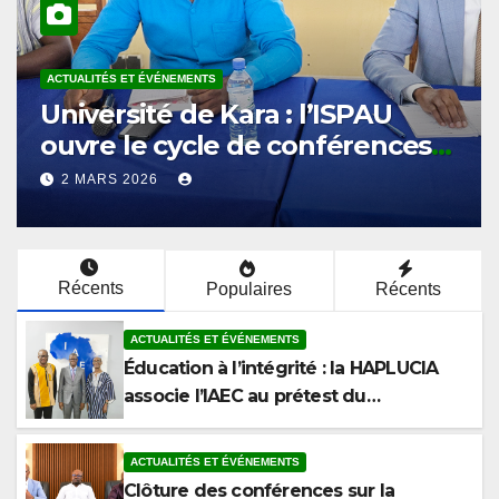
ACTUALITÉS ET ÉVÉNEMENTS
Éducation à l’intégrité : la
HAPLUCIA associe l’IAEC au
prétest du programme
12 MARS 2026
anticorruption
Récents
Populaires
Récents
ACTUALITÉS ET ÉVÉNEMENTS
Éducation à l’intégrité : la HAPLUCIA
associe l’IAEC au prétest du
programme anticorruption
ACTUALITÉS ET ÉVÉNEMENTS
Clôture des conférences sur la
corruption à la Faculté de Droit et des