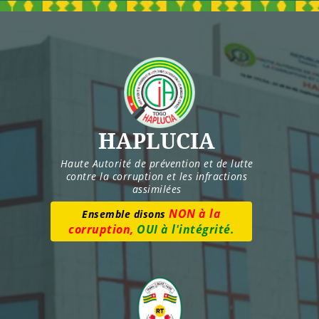
Skip
to
content
HAPLUCIA
Haute Autorité de prévention et de lutte
contre la corruption et les infractions
assimilées
Numéro vert :
8277