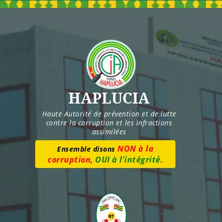
Skip
to
content
HAPLUCIA
Haute Autorité de prévention et de lutte
contre la corruption et les infractions
assimilées
NON à la
Ensemble disons
corruption,
OUI à l'intégrité.