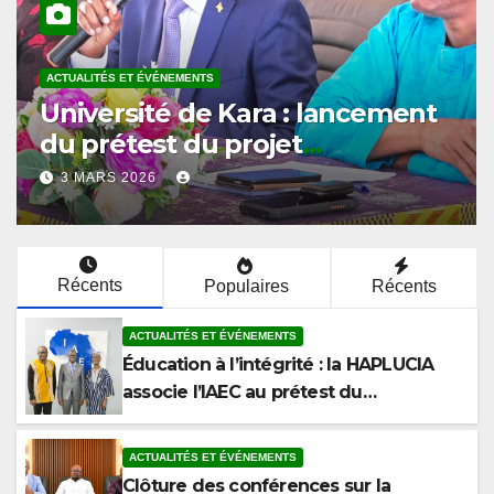
ACTUALITÉS ET ÉVÉNEMENTS
Université de Kara : l’ISPAU
ouvre le cycle de conférences
du prétest sur l’éthique et la
2 MARS 2026
lutte contre la corruption
Récents
Populaires
Récents
ACTUALITÉS ET ÉVÉNEMENTS
Éducation à l’intégrité : la HAPLUCIA
associe l’IAEC au prétest du
programme anticorruption
ACTUALITÉS ET ÉVÉNEMENTS
Clôture des conférences sur la