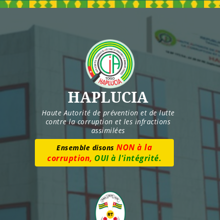
Skip
to
content
HAPLUCIA
Haute Autorité de prévention et de lutte
contre la corruption et les infractions
assimilées
NON à la
Ensemble disons
corruption,
OUI à l'intégrité.