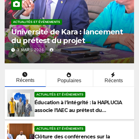
ACTUALITÉS ET ÉVÉNEMENTS
Université de Kara : l’ISPAU
ouvre le cycle de conférences
du prétest sur l’éthique et la
2 MARS 2026
lutte contre la corruption
Récents
Populaires
Récents
ACTUALITÉS ET ÉVÉNEMENTS
Éducation à l’intégrité : la HAPLUCIA
associe l’IAEC au prétest du
programme anticorruption
ACTUALITÉS ET ÉVÉNEMENTS
Clôture des conférences sur la