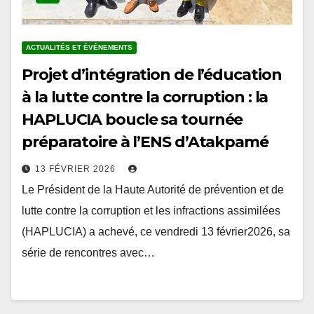
ACTUALITÉS ET ÉVÉNEMENTS
Projet d’intégration de l’éducation
à la lutte contre la corruption : la
HAPLUCIA boucle sa tournée
préparatoire à l’ENS d’Atakpamé
13 FÉVRIER 2026
Le Président de la Haute Autorité de prévention et de
lutte contre la corruption et les infractions assimilées
(HAPLUCIA) a achevé, ce vendredi 13 février2026, sa
série de rencontres avec…
Pagination
1
2
…
5