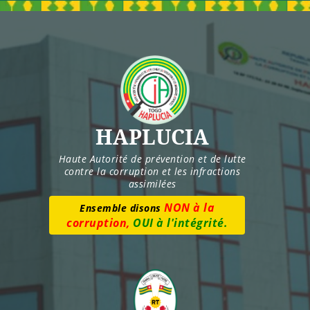
Skip
to
content
HAPLUCIA
Haute Autorité de prévention et de lutte
contre la corruption et les infractions
assimilées
Numéro vert :
8277