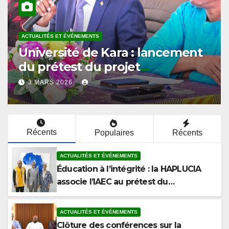
MENTS
ACTUALITÉS ET ÉVÉNEMENT
 de Kara : lancement
Université de
 du projet
ouvre le cyc
 à la lutte contre la
du prétest sur
2 MARS 2026
lutte contre 
Récents
Populaires
Récents
ACTUALITÉS ET ÉVÉNEMENTS
Éducation à l’intégrité : la HAPLUCIA
associe l’IAEC au prétest du
programme anticorruption
ACTUALITÉS ET ÉVÉNEMENTS
Clôture des conférences sur la
corruption à la Faculté de Droit et des