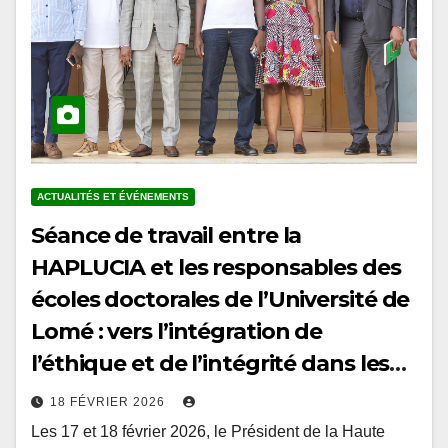
ACTUALITÉS ET ÉVÉNEMENTS
Séance de travail entre la
HAPLUCIA et les responsables des
écoles doctorales de l’Université de
Lomé : vers l’intégration de
l’éthique et de l’intégrité dans les
curricula doctoraux au Togo
18 FÉVRIER 2026
Les 17 et 18 février 2026, le Président de la Haute
Autorité de prévention et de lutte contre la corruption et