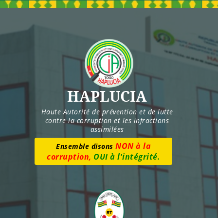
Skip
to
content
HAPLUCIA
Haute Autorité de prévention et de lutte
contre la corruption et les infractions
assimilées
Numéro vert :
8277