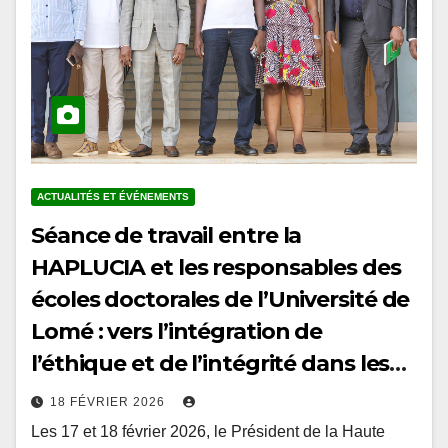
ACTUALITÉS ET ÉVÉNEMENTS
Séance de travail entre la
HAPLUCIA et les responsables des
écoles doctorales de l’Université de
Lomé : vers l’intégration de
l’éthique et de l’intégrité dans les
curricula doctoraux au Togo
18 FÉVRIER 2026
Les 17 et 18 février 2026, le Président de la Haute
Autorité de prévention et de lutte contre la corruption et