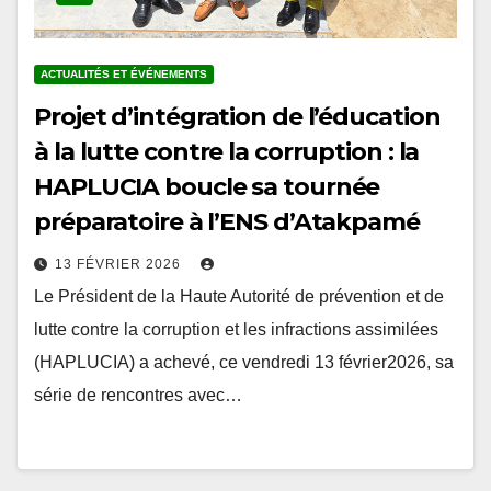
ACTUALITÉS ET ÉVÉNEMENTS
Projet d’intégration de l’éducation
à la lutte contre la corruption : la
HAPLUCIA boucle sa tournée
préparatoire à l’ENS d’Atakpamé
13 FÉVRIER 2026
Le Président de la Haute Autorité de prévention et de
lutte contre la corruption et les infractions assimilées
(HAPLUCIA) a achevé, ce vendredi 13 février2026, sa
série de rencontres avec…
Pagination
1
2
…
5