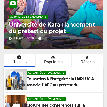
ACTUALITÉS ET ÉVÉNEMENTS
Université de Kara : l’ISPAU
ouvre le cycle de conférences
du prétest sur l’éthique et la
2 MARS 2026
lutte contre la corruption
Récents
Populaires
Récents
ACTUALITÉS ET ÉVÉNEMENTS
Éducation à l’intégrité : la HAPLUCIA
associe l’IAEC au prétest du
programme anticorruption
ACTUALITÉS ET ÉVÉNEMENTS
Clôture des conférences sur la
corruption à la Faculté de Droit et des