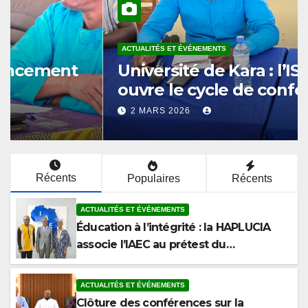
ACTUALITÉS ET ÉVÉNEMENTS
Éducation à l’intégrité : la
HAPLUCIA associe l’IAEC au
prétest du programme
12 MARS 2026
anticorruption
Récents
Populaires
Récents
ACTUALITÉS ET ÉVÉNEMENTS
Éducation à l’intégrité : la HAPLUCIA
associe l’IAEC au prétest du
programme anticorruption
ACTUALITÉS ET ÉVÉNEMENTS
Clôture des conférences sur la
corruption à la Faculté de Droit et des