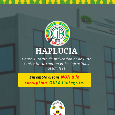
Skip
to
content
HAPLUCIA
Haute Autorité de prévention et de lutte
contre la corruption et les infractions
assimilées
Numéro vert :
8277