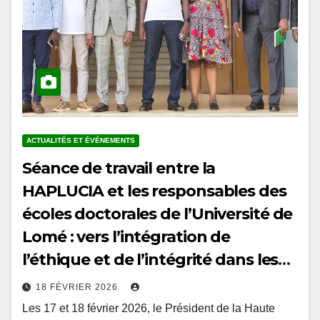
ACTUALITÉS ET ÉVÉNEMENTS
Séance de travail entre la
HAPLUCIA et les responsables des
écoles doctorales de l’Université de
Lomé : vers l’intégration de
l’éthique et de l’intégrité dans les
curricula doctoraux au Togo
18 FÉVRIER 2026
Les 17 et 18 février 2026, le Président de la Haute
Autorité de prévention et de lutte contre la corruption et