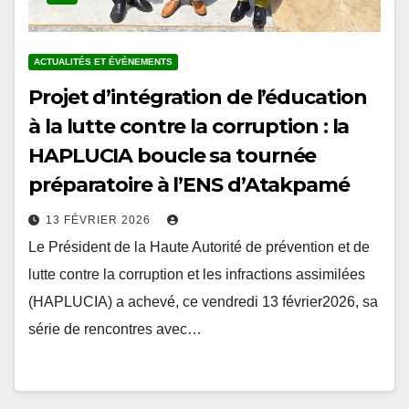
ACTUALITÉS ET ÉVÉNEMENTS
Projet d’intégration de l’éducation
à la lutte contre la corruption : la
HAPLUCIA boucle sa tournée
préparatoire à l’ENS d’Atakpamé
13 FÉVRIER 2026
Le Président de la Haute Autorité de prévention et de
lutte contre la corruption et les infractions assimilées
(HAPLUCIA) a achevé, ce vendredi 13 février2026, sa
série de rencontres avec…
Pagination
1
2
…
5