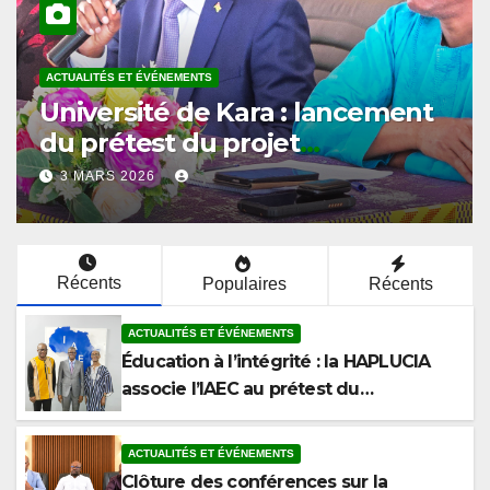
ACTUALITÉS ET ÉVÉNEMENTS
Université de Kara : l’ISPAU
ouvre le cycle de conférences
du prétest sur l’éthique et la
2 MARS 2026
lutte contre la corruption
Récents
Populaires
Récents
ACTUALITÉS ET ÉVÉNEMENTS
Éducation à l’intégrité : la HAPLUCIA
associe l’IAEC au prétest du
programme anticorruption
ACTUALITÉS ET ÉVÉNEMENTS
Clôture des conférences sur la
corruption à la Faculté de Droit et des