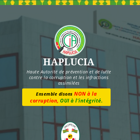
Skip
to
content
HAPLUCIA
Haute Autorité de prévention et de lutte
contre la corruption et les infractions
assimilées
Numéro vert :
8277