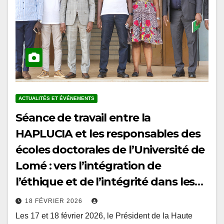
ACTUALITÉS ET ÉVÉNEMENTS
Séance de travail entre la
HAPLUCIA et les responsables des
écoles doctorales de l’Université de
Lomé : vers l’intégration de
l’éthique et de l’intégrité dans les
curricula doctoraux au Togo
18 FÉVRIER 2026
Les 17 et 18 février 2026, le Président de la Haute
Autorité de prévention et de lutte contre la corruption et