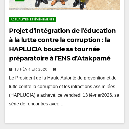
ACTUALITÉS ET ÉVÉNEMENTS
Projet d’intégration de l’éducation
à la lutte contre la corruption : la
HAPLUCIA boucle sa tournée
préparatoire à l’ENS d’Atakpamé
13 FÉVRIER 2026
Le Président de la Haute Autorité de prévention et de
lutte contre la corruption et les infractions assimilées
(HAPLUCIA) a achevé, ce vendredi 13 février2026, sa
série de rencontres avec…
Pagination
1
2
…
5