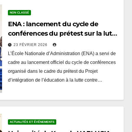
NON CLASSÉ
ENA : lancement du cycle de
conférences du prétest sur la lutte
contre la corruption et la
23 FÉVRIER 2026
promotion de l’intégrité
L’École Nationale d’Administration (ENA) a servi de
cadre au lancement officiel du cycle de conférences
organisé dans le cadre du prétest du Projet
d’intégration de l’éducation à la lutte contre…
ACTUALITÉS ET ÉVÉNEMENTS