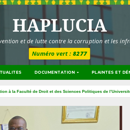
HAPLUCIA
ention et de lutte contre la corruption et les inf
NON à la corruption,
OUI à l'i
s
TUALITES
DOCUMENTATION
PLAINTES ET D
tiques de l’Université de Kara
La HAPLUCIA associe l’ISM AD