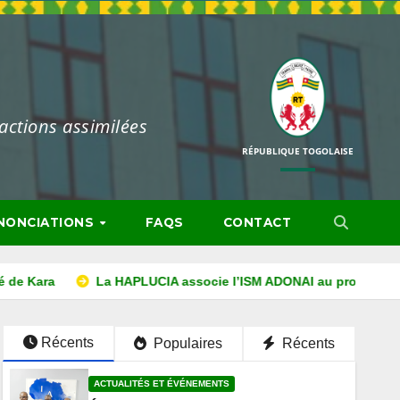
ractions assimilées
RÉPUBLIQUE TOGOLAISE
ntégrité.
ÉNONCIATIONS
FAQS
CONTACT
ONAI au projet d’éducation à la lutte contre la corruption
Récents
Populaires
Récents
ACTUALITÉS ET ÉVÉNEMENTS