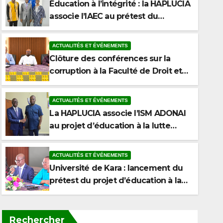
Éducation à l’intégrité : la HAPLUCIA
associe l’IAEC au prétest du
programme anticorruption
ACTUALITÉS ET ÉVÉNEMENTS
Clôture des conférences sur la
corruption à la Faculté de Droit et
des Sciences Politiques de
l’Université de Kara
ACTUALITÉS ET ÉVÉNEMENTS
La HAPLUCIA associe l’ISM ADONAI
au projet d’éducation à la lutte
contre la corruption
ACTUALITÉS ET ÉVÉNEMENTS
Université de Kara : lancement du
prétest du projet d’éducation à la
lutte contre la corruption
Rechercher