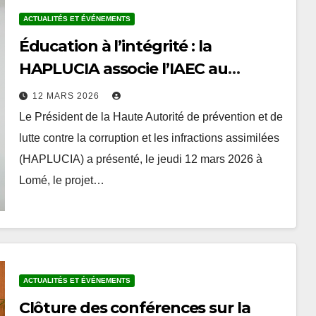
ACTUALITÉS ET ÉVÉNEMENTS
Éducation à l’intégrité : la
HAPLUCIA associe l’IAEC au
prétest du programme
12 MARS 2026
anticorruption
Le Président de la Haute Autorité de prévention et de
lutte contre la corruption et les infractions assimilées
(HAPLUCIA) a présenté, le jeudi 12 mars 2026 à
Lomé, le projet…
ACTUALITÉS ET ÉVÉNEMENTS
Clôture des conférences sur la