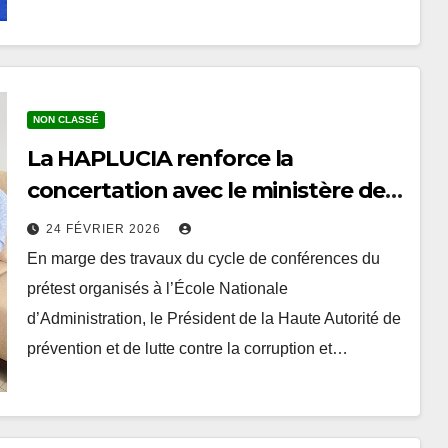
NON CLASSÉ
La HAPLUCIA renforce la
concertation avec le ministère de
l’Enseignement supérieur autour
24 FÉVRIER 2026
du projet d’éducation à l’intégrité
En marge des travaux du cycle de conférences du
prétest organisés à l’École Nationale
d’Administration, le Président de la Haute Autorité de
prévention et de lutte contre la corruption et…