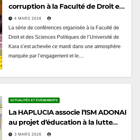
corruption à la Faculté de Droit et
des Sciences Politiques de
4 MARS 2026
l’Université de Kara
La série de conférences organisée à la Faculté de
Droit et des Sciences Politiques de l’Université de
Kara s’est achevée ce mardi dans une atmosphère
marquée par l’engagement et le…
ACTUALITÉS ET ÉVÉNEMENTS
La HAPLUCIA associe l’ISM ADONAI
au projet d’éducation à la lutte
contre la corruption
3 MARS 2026