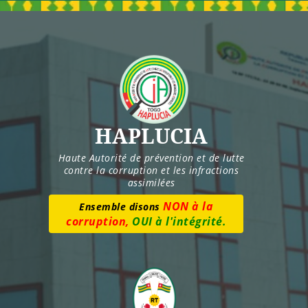
Skip
to
content
HAPLUCIA
Haute Autorité de prévention et de lutte
contre la corruption et les infractions
assimilées
NON à la
Ensemble disons
corruption,
OUI à l'intégrité.