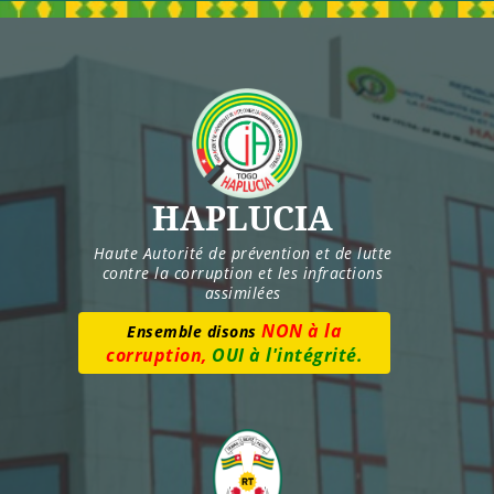
Skip
to
content
HAPLUCIA
Haute Autorité de prévention et de lutte
contre la corruption et les infractions
assimilées
NON à la
Ensemble disons
corruption,
OUI à l'intégrité.