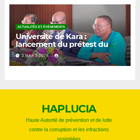
ACTUALITÉS ET ÉVÉNEMENTS
Université de Kara :
lancement du prétest du
projet d’éducation à la lutte
3 MARS 2026
contre la corruption
HAPLUCIA
Haute Autorité de prévention et de lutte
contre la corruption et les infractions
assimilées