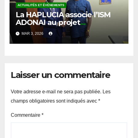
La HAPLUCIA associe l’ISM
ADONAI au projet
d’éducation à la lutte contre
MAR 3, 2026
la corruption
Laisser un commentaire
Votre adresse e-mail ne sera pas publiée.
Les
champs obligatoires sont indiqués avec
*
Commentaire
*