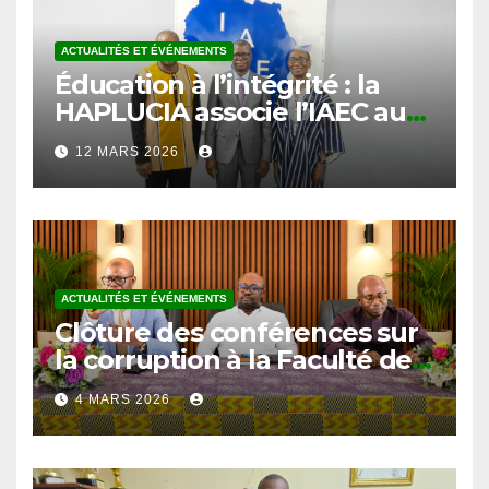
ACTUALITÉS ET ÉVÉNEMENTS
Éducation à l’intégrité : la
HAPLUCIA associe l’IAEC au
prétest du programme
12 MARS 2026
anticorruption
ACTUALITÉS ET ÉVÉNEMENTS
Clôture des conférences sur
la corruption à la Faculté de
Droit et des Sciences
4 MARS 2026
Politiques de l’Université de
Kara