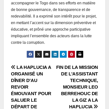
de bonne gouvernance, de transparence et de
redevabilité. Il a exprimé son intérêt pour le projet,
en mettant l’accent sur la dimension préventive et
éducative, et prôné une approche participative
impliquant l’ensemble des acteurs dans la lutte
contre la corruption.
Navigation
LA HAPLUCIA A
FIN DE LA MISSION
ORGANISÉ UN
DE L’ASSISTANT
de
DÎNER D’AU
TECHNIQUE,
l’article
REVOIR
MONSIEUR LEO
ÉMOUVANT POUR
BERREHOUC DE
SALUER LE
LA GIZ A LA
DÉPART DE
HAPLUCIA
L’ASSISTANT