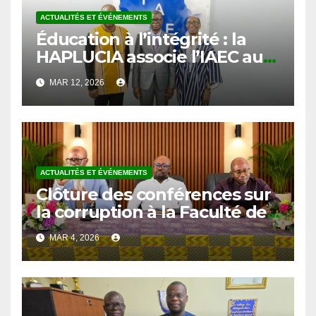
Éducation à l’intégrité : la
HAPLUCIA associe l’IAEC au
prétest du programme
MAR 12, 2026
anticorruption
ACTUALITÉS ET ÉVÉNEMENTS
Clôture des conférences sur
la corruption à la Faculté de
Droit et des Sciences
MAR 4, 2026
Politiques de l’Université de
Kara
ACTUALITÉS ET ÉVÉNEMENTS